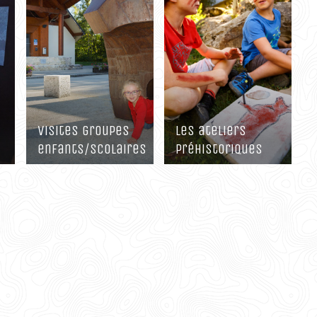
Folk-Rock – Nótt
Fouilles et études
scientifiques
Atelier street-art
L’ours des
cavernes, un
Atelier modelage
animal mythique
d’une chouette
Atelier peinture
Visites groupes
Les ateliers
en papier mâché
enfants/scolaires
préhistoriques
pour les tout-
petits