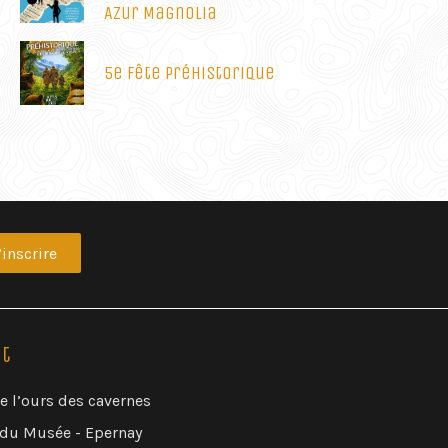
Azur Magnolia
5e Fête Préhistorique
’inscrire
t
 l’ours des cavernes
 du Musée - Epernay