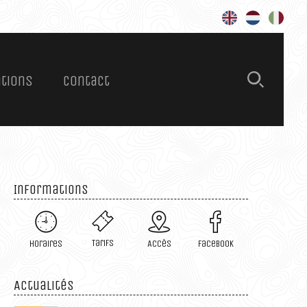
Rechercher 
ations
Contact
s – Tarifs
ations
es
Informations
Tarifs
Horaires
Accès
Facebook
ires
Actualités