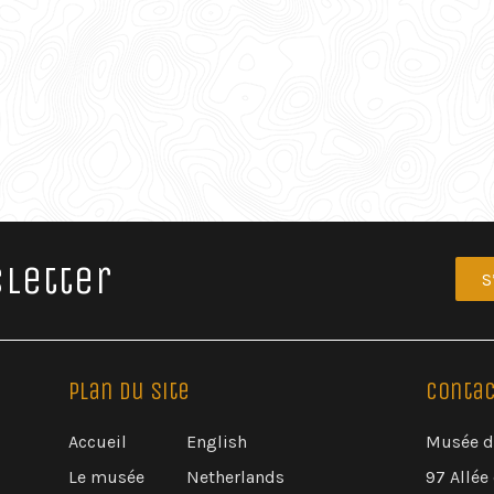
letter
S
Plan du Site
Contac
Accueil
English
Musée de
Le musée
Netherlands
97 Allée