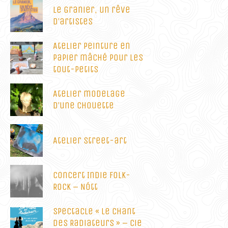
Le Granier, un rêve
d’artistes
Atelier peinture en
papier mâché pour les
tout-petits
Atelier modelage
d’une chouette
Atelier street-art
Concert Indie Folk-
Rock – Nótt
Spectacle « Le Chant
des Radiateurs » – Cie