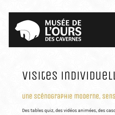
Visites individuel
Une scénographie moderne, sensi
Des tables quiz, des vidéos animées, des casq