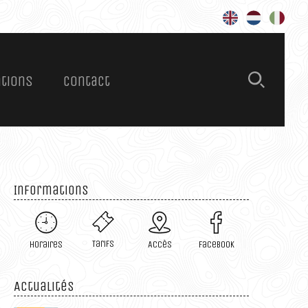
Rechercher 
ations
Contact
s – Tarifs
ations
es
Informations
Tarifs
Horaires
Accès
Facebook
ires
Actualités