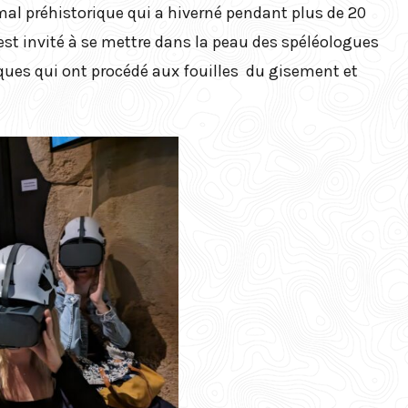
Folk-Rock – Nótt
Fouilles et études
al préhistorique qui a hiverné pendant plus de 20
scientifiques
est invité à se mettre dans la peau des spéléologues
Atelier street-art
iques qui ont procédé aux fouilles du gisement et
L’ours des
cavernes, un
Atelier modelage
animal mythique
d’une chouette
Atelier peinture
en papier mâché
pour les tout-
petits