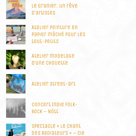
Le Granier, un rêve
d’artistes
Atelier peinture en
papier mâché pour les
tout-petits
Atelier modelage
d’une chouette
Atelier street-art
Concert Indie Folk-
Rock – Nótt
Spectacle « Le Chant
des Radiateurs » – Cie