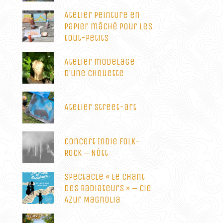
Atelier peinture en
papier mâché pour les
tout-petits
Atelier modelage
d’une chouette
Atelier street-art
Concert Indie Folk-
Rock – Nótt
Spectacle « Le Chant
des Radiateurs » – Cie
Azur Magnolia