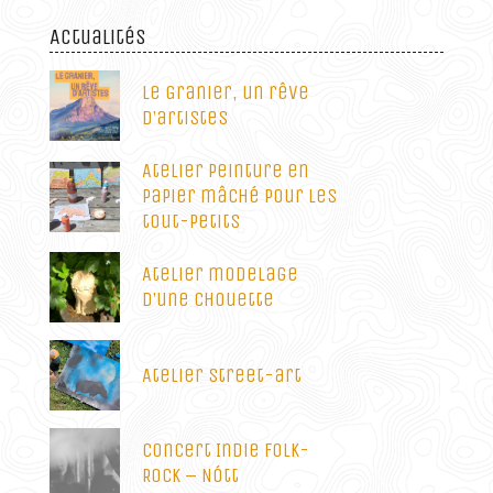
Actualités
Le Granier, un rêve
d’artistes
Atelier peinture en
papier mâché pour les
tout-petits
Atelier modelage
d’une chouette
Atelier street-art
Concert Indie Folk-
Rock – Nótt