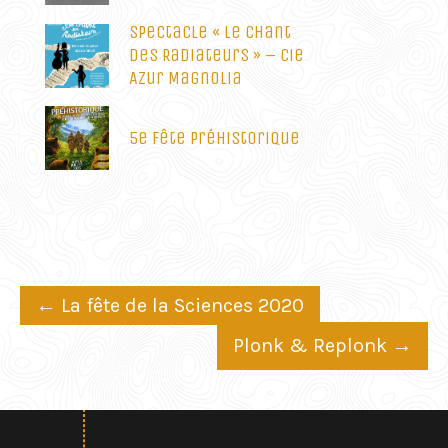
Spectacle « Le Chant
des Radiateurs » – Cie
Azur Magnolia
5e Fête Préhistorique
Post
←
La fête de la Sciences 2020
navigation
Plonk & Replonk
→