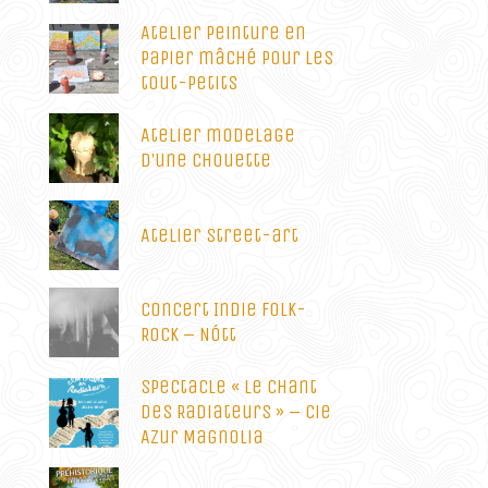
Atelier peinture en
papier mâché pour les
tout-petits
Atelier modelage
d’une chouette
Atelier street-art
Concert Indie Folk-
Rock – Nótt
Spectacle « Le Chant
des Radiateurs » – Cie
Azur Magnolia