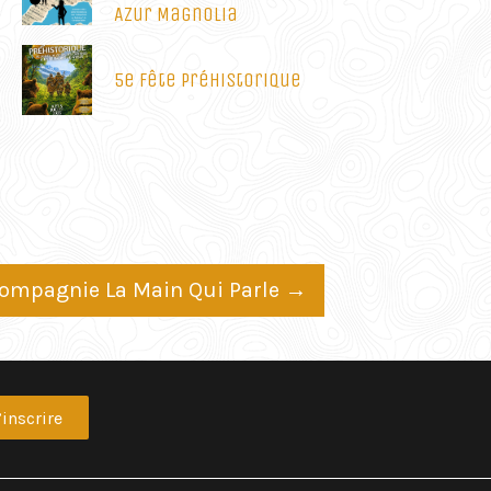
Azur Magnolia
5e Fête Préhistorique
 Compagnie La Main Qui Parle
→
’inscrire