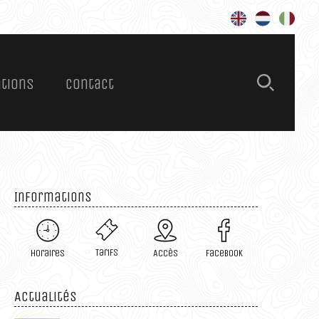
Rechercher 
ations
Contact
s – Tarifs
ations
es
Informations
Tarifs
Horaires
Accès
Facebook
ires
Actualités