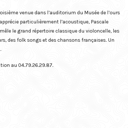
Folk-Rock – Nótt
Fouilles et études
scientifiques
roisième venue dans l’auditorium du Musée de l’ours
Atelier street-art
apprécie particulièrement l’acoustique, Pascale
L’ours des
cavernes, un
Atelier modelage
le le grand répertoire classique du violoncelle, les
animal mythique
d’une chouette
urs, des folk songs et des chansons françaises. Un
.
Atelier peinture
en papier mâché
pour les tout-
vation au 04.79.26.29.87.
petits