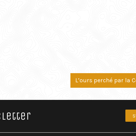
L’ours perché par la
letter
S