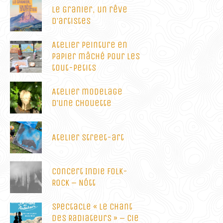
Le Granier, un rêve
d’artistes
Atelier peinture en
papier mâché pour les
tout-petits
Atelier modelage
d’une chouette
Atelier street-art
Concert Indie Folk-
Rock – Nótt
Spectacle « Le Chant
des Radiateurs » – Cie