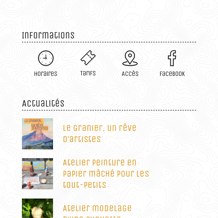
Informations
Tarifs
Horaires
Accès
Facebook
Actualités
Le Granier, un rêve
d’artistes
Atelier peinture en
papier mâché pour les
tout-petits
Atelier modelage