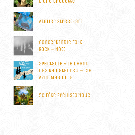
d’une chouette
Atelier street-art
Concert Indie Folk-
Rock – Nótt
Spectacle « Le Chant
des Radiateurs » – Cie
Azur Magnolia
5e Fête Préhistorique