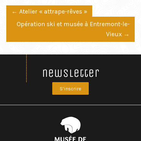
Post
←
Atelier « attrape-rêves »
navigation
Opération ski et musée à Entremont-le-
Vieux
→
newsletter
S’inscrire