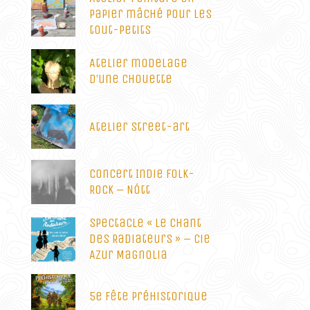
papier mâché pour les
tout-petits
Atelier modelage
d’une chouette
Atelier street-art
Concert Indie Folk-
Rock – Nótt
Spectacle « Le Chant
des Radiateurs » – Cie
Azur Magnolia
5e Fête Préhistorique